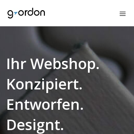
Skip
to
Home
Menu
content
Ihr Webshop.
Konzipiert.
Entworfen.
Designt.